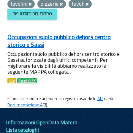
tavolini
pizzerie
tavoli
RISULTATO DEL FILTRO
Occupazioni suolo pubblico dehors centro
storico e Sassi
Occupazioni suolo pubblico dehors centro storico e
Sassi autorizzate dagli uffici competenti. Per
migliorare la visibilità abbiamo realizzato la
seguente MAPPA collegata...
CSV
Excel XLSX
E' possibile inoltre accedere al registro usando le
API
(vedi
Documentazione API
).
Informazioni OpenData Matera
Lista cataloghi