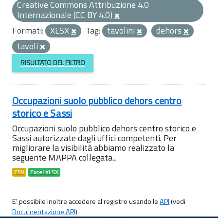
Creative Commons Attribuzione 4.0
Internazionale (CC BY 4.0)
Formati:
XLSX
Tag:
tavolini
dehors
tavoli
RISULTATO DEL FILTRO
Occupazioni suolo pubblico dehors centro
storico e Sassi
Occupazioni suolo pubblico dehors centro storico e
Sassi autorizzate dagli uffici competenti. Per
migliorare la visibilità abbiamo realizzato la
seguente MAPPA collegata...
CSV
Excel XLSX
E' possibile inoltre accedere al registro usando le
API
(vedi
Documentazione API
).