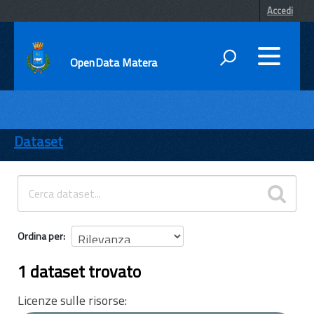
Accedi
OpenData Matera
DATI
ENTI
Dataset
TEMI
INFORMAZIONI
Ordina per
1 dataset trovato
Licenze sulle risorse: