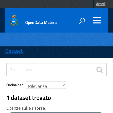
Accedi
OpenData Matera
DATI
ENTI
Dataset
TEMI
INFORMAZIONI
Ordina per
1 dataset trovato
Licenze sulle risorse: