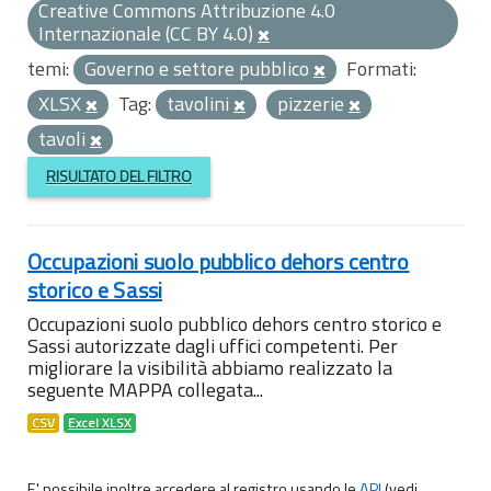
Creative Commons Attribuzione 4.0
Internazionale (CC BY 4.0)
temi:
Governo e settore pubblico
Formati:
XLSX
Tag:
tavolini
pizzerie
tavoli
RISULTATO DEL FILTRO
Occupazioni suolo pubblico dehors centro
storico e Sassi
Occupazioni suolo pubblico dehors centro storico e
Sassi autorizzate dagli uffici competenti. Per
migliorare la visibilità abbiamo realizzato la
seguente MAPPA collegata...
CSV
Excel XLSX
E' possibile inoltre accedere al registro usando le
API
(vedi