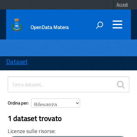
Accedi
OpenData Matera
DATI
ENTI
Dataset
TEMI
INFORMAZIONI
Ordina per
1 dataset trovato
Licenze sulle risorse: