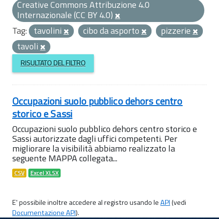
Creative Commons Attribuzione 4.0
Internazionale (CC BY 4.0)
Tag:
tavolini
cibo da asporto
pizzerie
tavoli
RISULTATO DEL FILTRO
Occupazioni suolo pubblico dehors centro
storico e Sassi
Occupazioni suolo pubblico dehors centro storico e
Sassi autorizzate dagli uffici competenti. Per
migliorare la visibilità abbiamo realizzato la
seguente MAPPA collegata...
CSV
Excel XLSX
E' possibile inoltre accedere al registro usando le
API
(vedi
Documentazione API
).