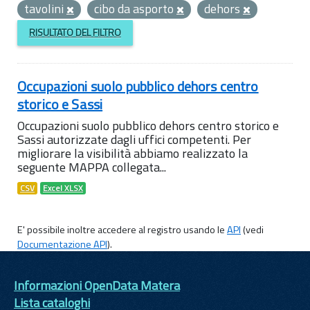
tavolini
cibo da asporto
dehors
RISULTATO DEL FILTRO
Occupazioni suolo pubblico dehors centro
storico e Sassi
Occupazioni suolo pubblico dehors centro storico e
Sassi autorizzate dagli uffici competenti. Per
migliorare la visibilità abbiamo realizzato la
seguente MAPPA collegata...
CSV
Excel XLSX
E' possibile inoltre accedere al registro usando le
API
(vedi
Documentazione API
).
Informazioni OpenData Matera
Lista cataloghi