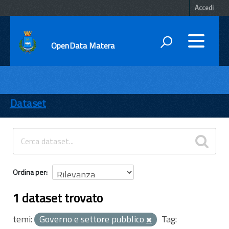
Accedi
OpenData Matera
DATI
ENTI
Dataset
TEMI
INFORMAZIONI
Ordina per
1 dataset trovato
temi:
Governo e settore pubblico
Tag: