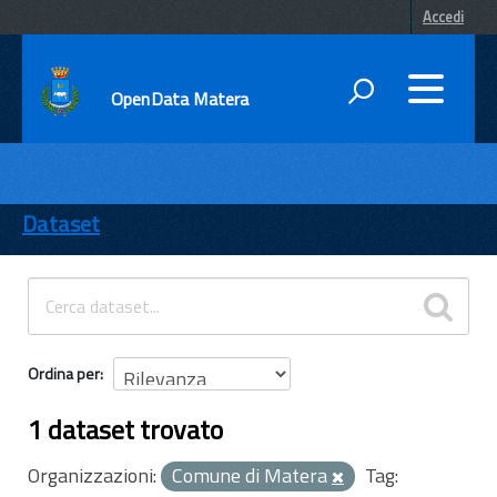
Accedi
OpenData Matera
DATI
ENTI
Dataset
TEMI
INFORMAZIONI
Ordina per
1 dataset trovato
Organizzazioni:
Comune di Matera
Tag: