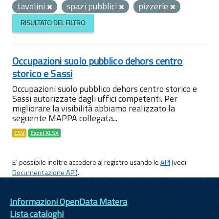
tavolini
spazi pubblici
pizzerie
RISULTATO DEL FILTRO
Occupazioni suolo pubblico dehors centro
storico e Sassi
Occupazioni suolo pubblico dehors centro storico e
Sassi autorizzate dagli uffici competenti. Per
migliorare la visibilità abbiamo realizzato la
seguente MAPPA collegata...
CSV
Excel XLSX
E' possibile inoltre accedere al registro usando le
API
(vedi
Documentazione API
).
Informazioni OpenData Matera
Lista cataloghi