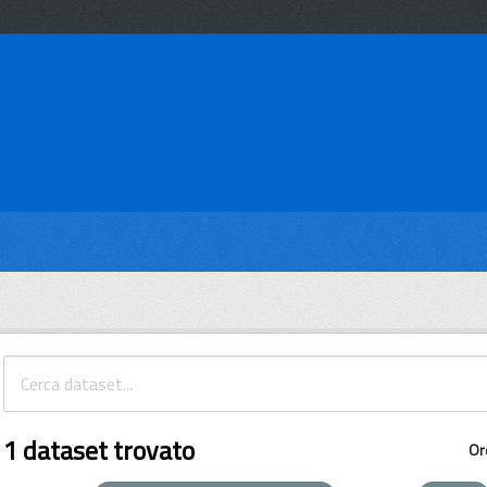
1 dataset trovato
Or