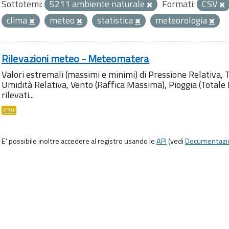
Sottotemi:
5211 ambiente naturale
Formati:
CSV
clima
meteo
statistica
meteorologia
Rilevazioni meteo - Meteomatera
Valori estremali (massimi e minimi) di Pressione Relativa,
Umidità Relativa, Vento (Raffica Massima), Pioggia (Totale M
rilevati...
CSV
E' possibile inoltre accedere al registro usando le
API
(vedi
Documentazi