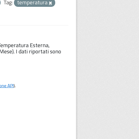
Tag:
temperatura
 Temperatura Esterna,
ese). I dati riportati sono
one API
).