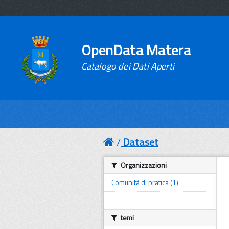
OpenData Matera
Catalogo dei Dati Aperti
Dataset
Organizzazioni
Comunità di pratica (1)
temi