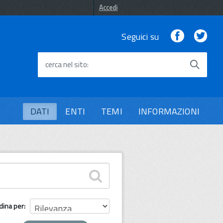
Accedi
Facebook
Twi
Seguici su
cerca nel sito
DATI
ENTI
TEMI
INFORMAZIONI
dina per