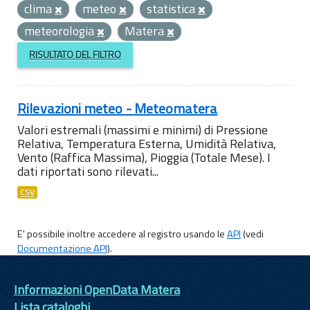
clima
meteo
statistica
meteorologia
Matera
RISULTATO DEL FILTRO
Rilevazioni meteo - Meteomatera
Valori estremali (massimi e minimi) di Pressione
Relativa, Temperatura Esterna, Umidità Relativa,
Vento (Raffica Massima), Pioggia (Totale Mese). I
dati riportati sono rilevati...
CSV
E' possibile inoltre accedere al registro usando le
API
(vedi
Documentazione API
).
Informazioni OpenData Matera
Lista cataloghi