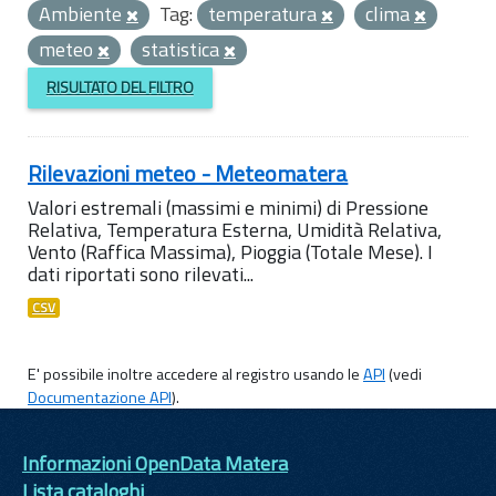
Ambiente
Tag:
temperatura
clima
meteo
statistica
RISULTATO DEL FILTRO
Rilevazioni meteo - Meteomatera
Valori estremali (massimi e minimi) di Pressione
Relativa, Temperatura Esterna, Umidità Relativa,
Vento (Raffica Massima), Pioggia (Totale Mese). I
dati riportati sono rilevati...
CSV
E' possibile inoltre accedere al registro usando le
API
(vedi
Documentazione API
).
Informazioni OpenData Matera
Lista cataloghi