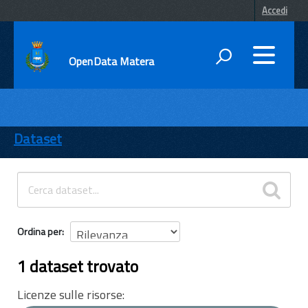
Accedi
OpenData Matera
DATI
ENTI
Dataset
TEMI
INFORMAZIONI
Ordina per
1 dataset trovato
Licenze sulle risorse: