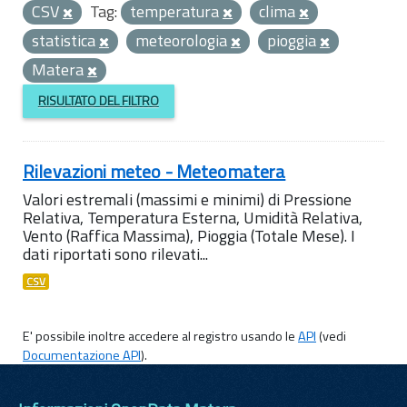
CSV
Tag:
temperatura
clima
statistica
meteorologia
pioggia
Matera
RISULTATO DEL FILTRO
Rilevazioni meteo - Meteomatera
Valori estremali (massimi e minimi) di Pressione
Relativa, Temperatura Esterna, Umidità Relativa,
Vento (Raffica Massima), Pioggia (Totale Mese). I
dati riportati sono rilevati...
CSV
E' possibile inoltre accedere al registro usando le
API
(vedi
Documentazione API
).