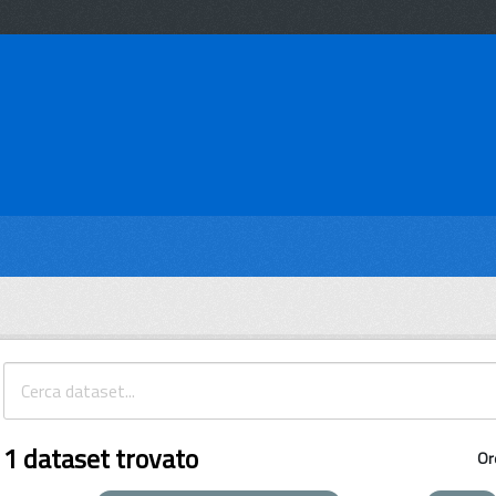
1 dataset trovato
Or