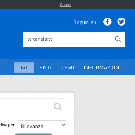
Accedi
Facebook
Twi
Seguici su
cerca nel sito
DATI
ENTI
TEMI
INFORMAZIONI
dina per