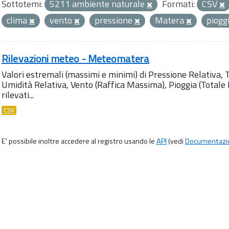
Sottotemi:
5211 ambiente naturale
Formati:
CSV
clima
vento
pressione
Matera
piogg
Rilevazioni meteo - Meteomatera
Valori estremali (massimi e minimi) di Pressione Relativa,
Umidità Relativa, Vento (Raffica Massima), Pioggia (Totale M
rilevati...
CSV
E' possibile inoltre accedere al registro usando le
API
(vedi
Documentazi