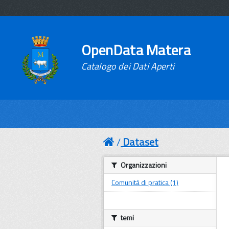
OpenData Matera
Catalogo dei Dati Aperti
Dataset
Organizzazioni
Comunità di pratica (1)
temi