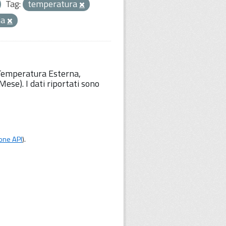
Tag:
temperatura
ia
 Temperatura Esterna,
ese). I dati riportati sono
one API
).