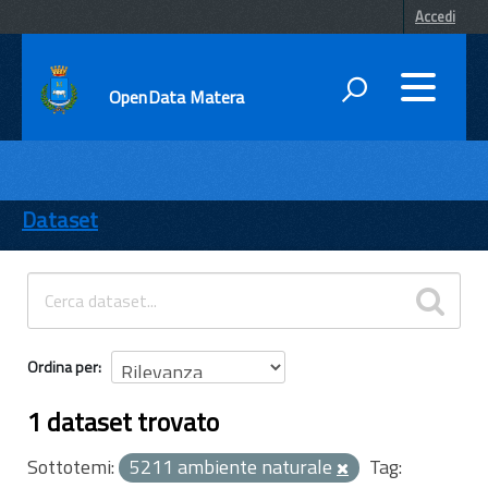
Accedi
OpenData Matera
DATI
ENTI
Dataset
TEMI
INFORMAZIONI
Ordina per
1 dataset trovato
Sottotemi:
5211 ambiente naturale
Tag: