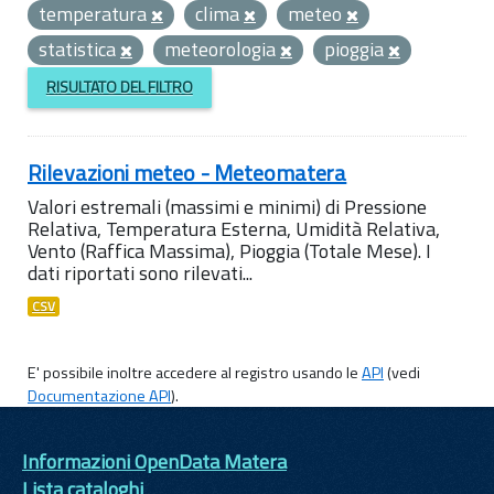
temperatura
clima
meteo
statistica
meteorologia
pioggia
RISULTATO DEL FILTRO
Rilevazioni meteo - Meteomatera
Valori estremali (massimi e minimi) di Pressione
Relativa, Temperatura Esterna, Umidità Relativa,
Vento (Raffica Massima), Pioggia (Totale Mese). I
dati riportati sono rilevati...
CSV
E' possibile inoltre accedere al registro usando le
API
(vedi
Documentazione API
).
Informazioni OpenData Matera
Lista cataloghi