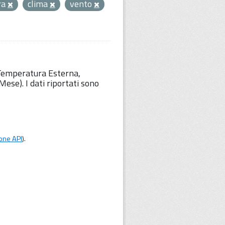
ra
clima
vento
 Temperatura Esterna,
ese). I dati riportati sono
one API
).