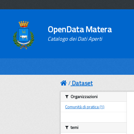
OpenData Matera
Catalogo dei Dati Aperti
Dataset
Organizzazioni
Comunità di pratica (1)
temi