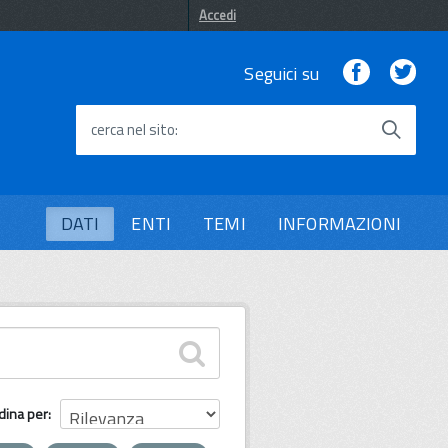
Accedi
Facebook
Twi
Seguici su
cerca nel sito
DATI
ENTI
TEMI
INFORMAZIONI
dina per