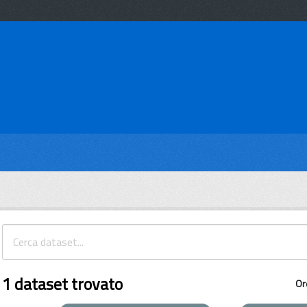
1 dataset trovato
Or