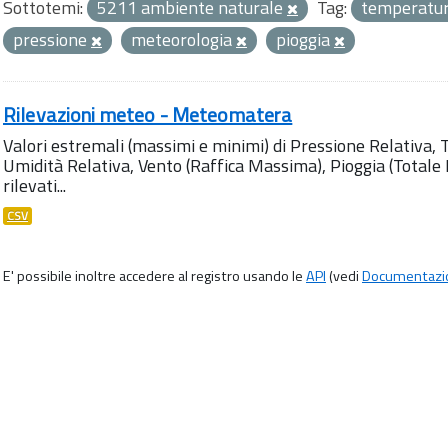
Sottotemi:
5211 ambiente naturale
Tag:
temperatu
pressione
meteorologia
pioggia
Rilevazioni meteo - Meteomatera
Valori estremali (massimi e minimi) di Pressione Relativa,
Umidità Relativa, Vento (Raffica Massima), Pioggia (Totale M
rilevati...
CSV
E' possibile inoltre accedere al registro usando le
API
(vedi
Documentazi