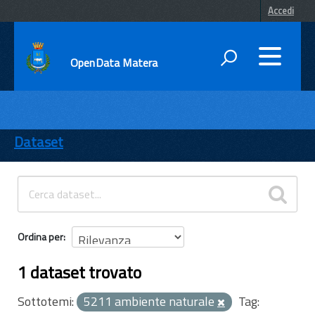
Accedi
OpenData Matera
DATI
ENTI
Dataset
TEMI
INFORMAZIONI
Ordina per
1 dataset trovato
Sottotemi:
5211 ambiente naturale
Tag: