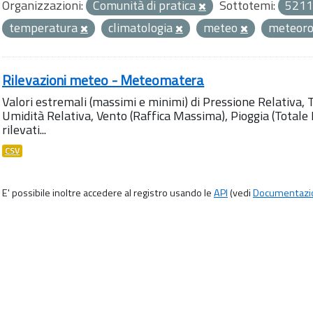
Organizzazioni:
Comunità di pratica
Sottotemi:
5211
temperatura
climatologia
meteo
meteoro
Rilevazioni meteo - Meteomatera
Valori estremali (massimi e minimi) di Pressione Relativa,
Umidità Relativa, Vento (Raffica Massima), Pioggia (Totale M
rilevati...
CSV
E' possibile inoltre accedere al registro usando le
API
(vedi
Documentazi