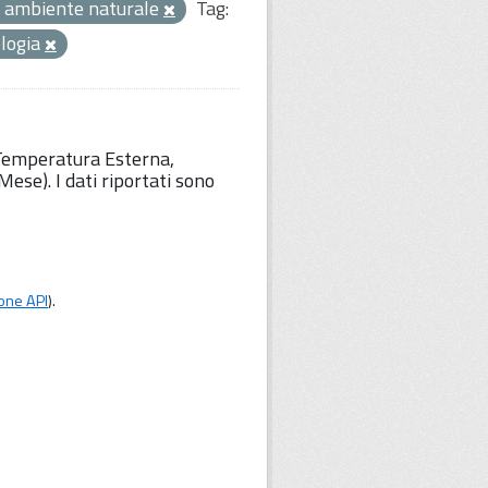
 ambiente naturale
Tag:
logia
 Temperatura Esterna,
ese). I dati riportati sono
one API
).