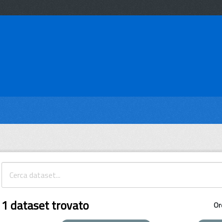
1 dataset trovato
Or