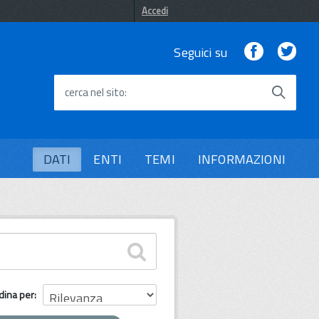
Accedi
Facebook
Twi
Seguici su
cerca nel sito
DATI
ENTI
TEMI
INFORMAZIONI
dina per