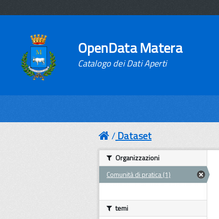
OpenData Matera
Catalogo dei Dati Aperti
Dataset
Organizzazioni
Comunità di pratica (1)
temi