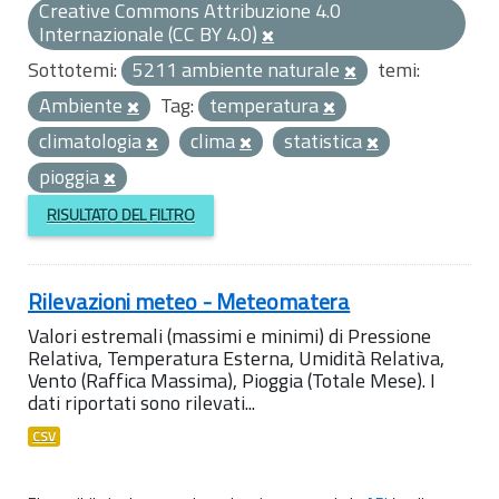
Creative Commons Attribuzione 4.0
Internazionale (CC BY 4.0)
Sottotemi:
5211 ambiente naturale
temi:
Ambiente
Tag:
temperatura
climatologia
clima
statistica
pioggia
RISULTATO DEL FILTRO
Rilevazioni meteo - Meteomatera
Valori estremali (massimi e minimi) di Pressione
Relativa, Temperatura Esterna, Umidità Relativa,
Vento (Raffica Massima), Pioggia (Totale Mese). I
dati riportati sono rilevati...
CSV