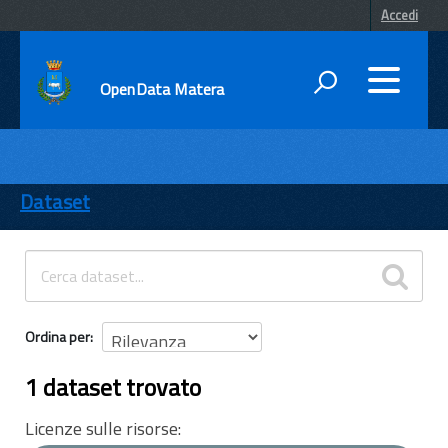
Accedi
OpenData Matera
DATI
ENTI
Dataset
TEMI
INFORMAZIONI
Ordina per
1 dataset trovato
Licenze sulle risorse: