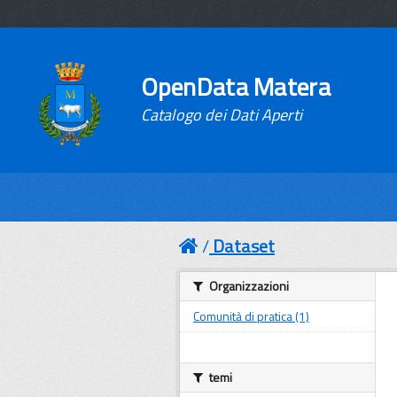
OpenData Matera
Catalogo dei Dati Aperti
Dataset
Organizzazioni
Comunità di pratica (1)
temi