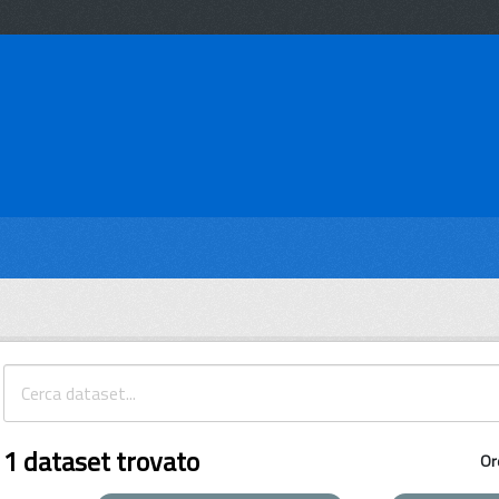
1 dataset trovato
Or