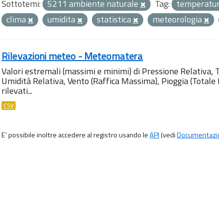
Sottotemi:
5211 ambiente naturale
Tag:
temperatu
clima
umidita
statistica
meteorologia
Rilevazioni meteo - Meteomatera
Valori estremali (massimi e minimi) di Pressione Relativa,
Umidità Relativa, Vento (Raffica Massima), Pioggia (Totale M
rilevati...
CSV
E' possibile inoltre accedere al registro usando le
API
(vedi
Documentazi