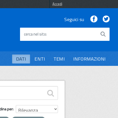
Accedi
Facebook
Twi
Seguici su
cerca nel sito
DATI
ENTI
TEMI
INFORMAZIONI
dina per