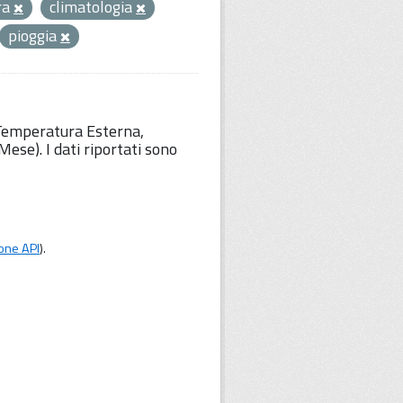
ra
climatologia
pioggia
 Temperatura Esterna,
ese). I dati riportati sono
one API
).