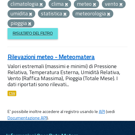
climatologia
clima
meteo
vento
umidita
statistica
meteorologia
pioggia
RISULTATO DEL FILTRO
Rilevazioni meteo - Meteomatera
Valori estremali (massimi e minimi) di Pressione
Relativa, Temperatura Esterna, Umidità Relativa,
Vento (Raffica Massima), Pioggia (Totale Mese). I
dati riportati sono rilevati...
CSV
E' possibile inoltre accedere al registro usando le
API
(vedi
Documentazione API
).