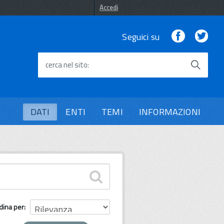
Accedi
Facebook
Twi
Seguici su
cerca nel sito
DATI
ENTI
TEMI
INFORMAZIONI
dina per