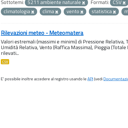
Sottotemi:
5211 ambiente naturale
Formati:
CSV
climatologia
clima
vento
statistica
m
Rilevazioni meteo - Meteomatera
Valori estremali (massimi e minimi) di Pressione Relativa,
Umidità Relativa, Vento (Raffica Massima), Pioggia (Totale M
rilevati...
CSV
E' possibile inoltre accedere al registro usando le
API
(vedi
Documentazi