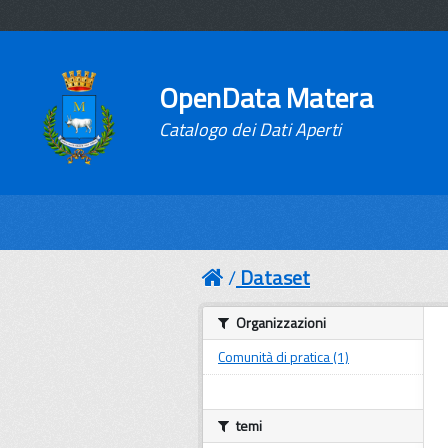
OpenData Matera
Catalogo dei Dati Aperti
Dataset
Organizzazioni
Comunità di pratica (1)
temi