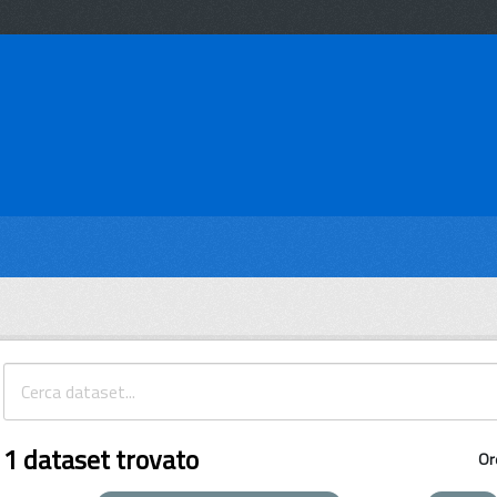
1 dataset trovato
Or