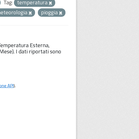
Tag:
temperatura
eteorologia
pioggia
 Temperatura Esterna,
ese). I dati riportati sono
one API
).