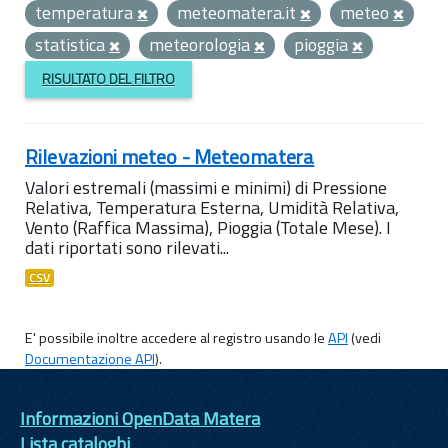
temperatura
meteomatera.it
meteo
statistica
meteorologia
pioggia
RISULTATO DEL FILTRO
Rilevazioni meteo - Meteomatera
Valori estremali (massimi e minimi) di Pressione
Relativa, Temperatura Esterna, Umidità Relativa,
Vento (Raffica Massima), Pioggia (Totale Mese). I
dati riportati sono rilevati...
CSV
E' possibile inoltre accedere al registro usando le
API
(vedi
Documentazione API
).
Informazioni OpenData Matera
Lista cataloghi