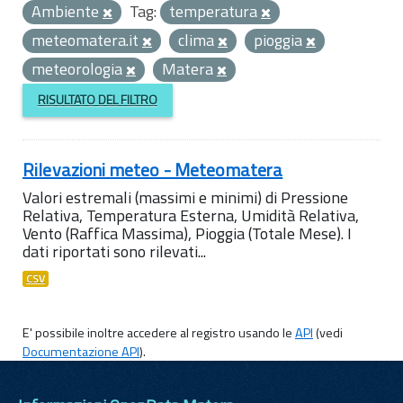
Ambiente
Tag:
temperatura
meteomatera.it
clima
pioggia
meteorologia
Matera
RISULTATO DEL FILTRO
Rilevazioni meteo - Meteomatera
Valori estremali (massimi e minimi) di Pressione
Relativa, Temperatura Esterna, Umidità Relativa,
Vento (Raffica Massima), Pioggia (Totale Mese). I
dati riportati sono rilevati...
CSV
E' possibile inoltre accedere al registro usando le
API
(vedi
Documentazione API
).