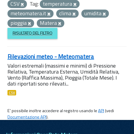
CSV
Tag:
temperatura
meteomatera.it
clima
umidita
pioggia
Matera
RISULTATO DEL FILTRO
Rilevazioni meteo - Meteomatera
Valori estremali (massimi e minimi) di Pressione
Relativa, Temperatura Esterna, Umidità Relativa,
Vento (Raffica Massima), Pioggia (Totale Mese). I
dati riportati sono rilevati...
CSV
E' possibile inoltre accedere al registro usando le
API
(vedi
Documentazione API
).