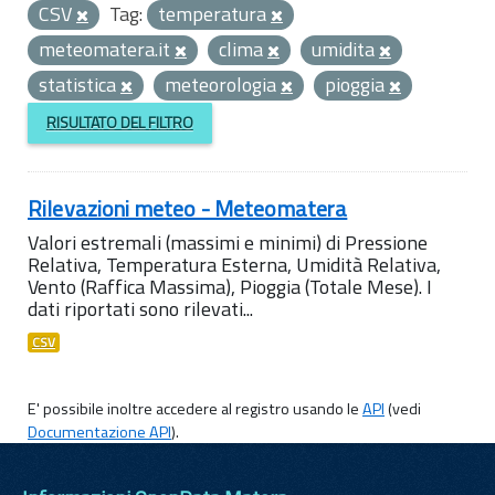
CSV
Tag:
temperatura
meteomatera.it
clima
umidita
statistica
meteorologia
pioggia
RISULTATO DEL FILTRO
Rilevazioni meteo - Meteomatera
Valori estremali (massimi e minimi) di Pressione
Relativa, Temperatura Esterna, Umidità Relativa,
Vento (Raffica Massima), Pioggia (Totale Mese). I
dati riportati sono rilevati...
CSV
E' possibile inoltre accedere al registro usando le
API
(vedi
Documentazione API
).