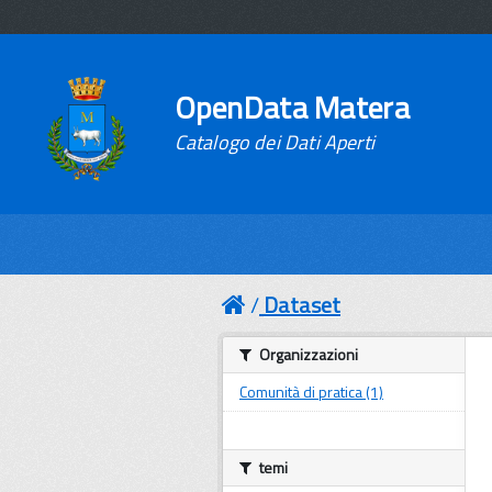
OpenData Matera
Catalogo dei Dati Aperti
Dataset
Organizzazioni
Comunità di pratica (1)
temi