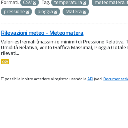
Formati:
CSV
Tag:
temperatura
meteomatera.i
pressione
pioggia
Matera
Rilevazioni meteo - Meteomatera
Valori estremali (massimi e minimi) di Pressione Relativa,
Umidità Relativa, Vento (Raffica Massima), Pioggia (Totale M
rilevati...
CSV
E' possibile inoltre accedere al registro usando le
API
(vedi
Documentazi