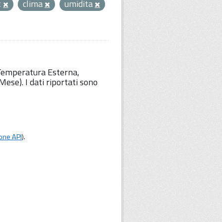
t
clima
umidita
 Temperatura Esterna,
ese). I dati riportati sono
one API
).