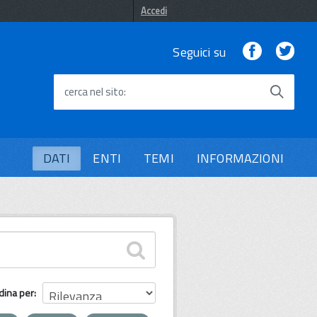
Accedi
Facebook
Twi
Seguici su
cerca nel sito
DATI
ENTI
TEMI
INFORMAZIONI
dina per