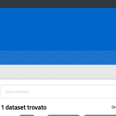
1 dataset trovato
Or