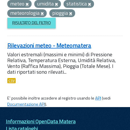
meteo
umidita
statistica
meteorologia
pioggia
RISULTATO DEL FILTRO
Rilevazioni meteo - Meteomatera
Valori estremali (massimi e minimi) di Pressione
Relativa, Temperatura Esterna, Umidità Relativa,
Vento (Raffica Massima), Pioggia (Totale Mese). I
dati riportati sono rilevati...
CSV
E' possibile inoltre accedere al registro usando le
API
(vedi
Documentazione API
).
Informazioni OpenData Matera
Lista cataloghi