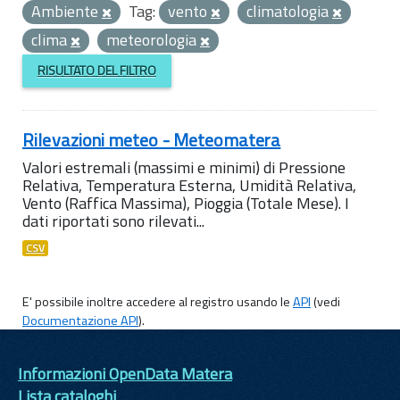
Ambiente
Tag:
vento
climatologia
clima
meteorologia
RISULTATO DEL FILTRO
Rilevazioni meteo - Meteomatera
Valori estremali (massimi e minimi) di Pressione
Relativa, Temperatura Esterna, Umidità Relativa,
Vento (Raffica Massima), Pioggia (Totale Mese). I
dati riportati sono rilevati...
CSV
E' possibile inoltre accedere al registro usando le
API
(vedi
Documentazione API
).
Informazioni OpenData Matera
Lista cataloghi