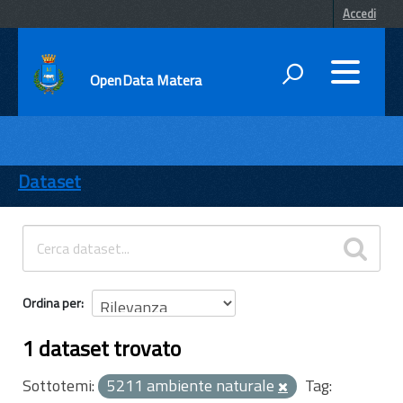
Accedi
OpenData Matera
DATI
ENTI
Dataset
TEMI
INFORMAZIONI
Ordina per
1 dataset trovato
Sottotemi:
5211 ambiente naturale
Tag: