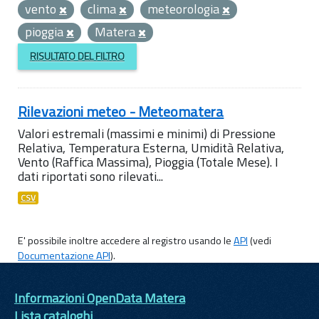
vento
clima
meteorologia
pioggia
Matera
RISULTATO DEL FILTRO
Rilevazioni meteo - Meteomatera
Valori estremali (massimi e minimi) di Pressione
Relativa, Temperatura Esterna, Umidità Relativa,
Vento (Raffica Massima), Pioggia (Totale Mese). I
dati riportati sono rilevati...
CSV
E' possibile inoltre accedere al registro usando le
API
(vedi
Documentazione API
).
Informazioni OpenData Matera
Lista cataloghi