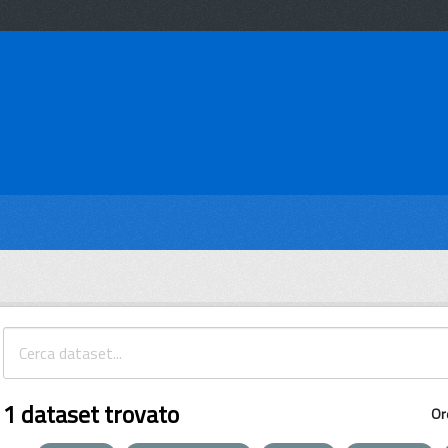
1 dataset trovato
Or