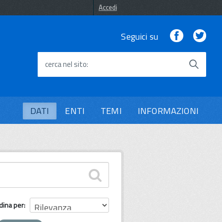
Accedi
Facebook
Twi
Seguici su
cerca nel sito
DATI
ENTI
TEMI
INFORMAZIONI
dina per