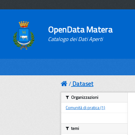
OpenData Matera
Catalogo dei Dati Aperti
Dataset
Organizzazioni
Comunità di pratica (1)
temi