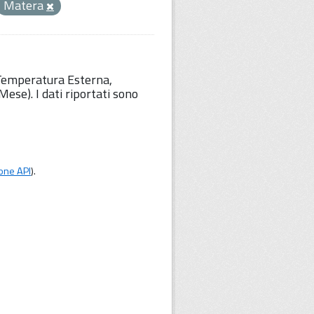
Matera
 Temperatura Esterna,
ese). I dati riportati sono
one API
).