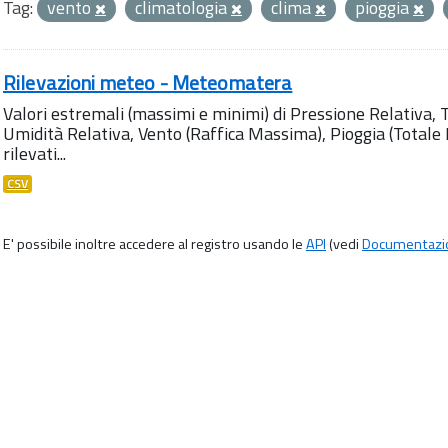
Tag:
vento
climatologia
clima
pioggia
Rilevazioni meteo - Meteomatera
Valori estremali (massimi e minimi) di Pressione Relativa,
Umidità Relativa, Vento (Raffica Massima), Pioggia (Totale M
rilevati...
CSV
E' possibile inoltre accedere al registro usando le
API
(vedi
Documentazi