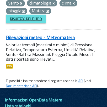
vento
climatologia
clima
pioggia
Matera
RISULTATO DEL FILTRO
Rilevazioni meteo - Meteomatera
Valori estremali (massimi e minimi) di Pressione
Relativa, Temperatura Esterna, Umidità Relativa,
Vento (Raffica Massima), Pioggia (Totale Mese). I
dati riportati sono rilevati...
CSV
E' possibile inoltre accedere al registro usando le
API
(vedi
Documentazione API
).
Informazioni OpenData Matera
Lista cataloghi