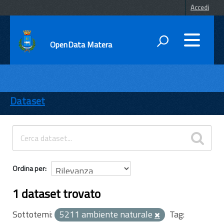
Accedi
OpenData Matera
DATI
ENTI
Dataset
TEMI
INFORMAZIONI
Ordina per
1 dataset trovato
Sottotemi:
5211 ambiente naturale
Tag: