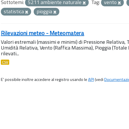
Sottotemi:
5211 ambiente naturale
Tag:
vento
statistica
pioggia
Rilevazioni meteo - Meteomatera
Valori estremali (massimi e minimi) di Pressione Relativa,
Umidità Relativa, Vento (Raffica Massima), Pioggia (Totale M
rilevati...
CSV
E' possibile inoltre accedere al registro usando le
API
(vedi
Documentazi