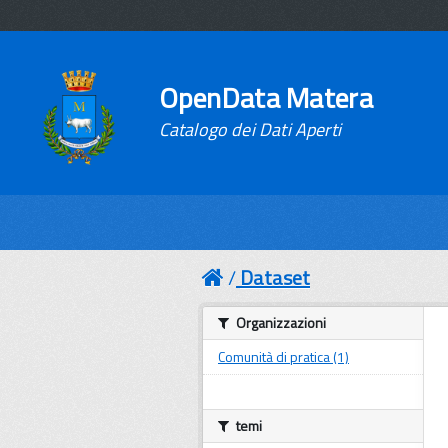
OpenData Matera
Catalogo dei Dati Aperti
Dataset
Organizzazioni
Comunità di pratica (1)
temi