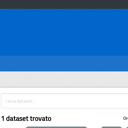
1 dataset trovato
Or