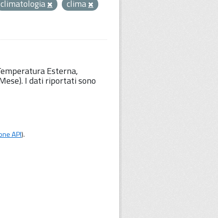
climatologia
clima
 Temperatura Esterna,
ese). I dati riportati sono
one API
).