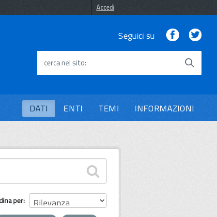
Accedi
Facebook
Twi
Seguici su
cerca nel sito
DATI
ENTI
TEMI
INFORMAZIONI
dina per