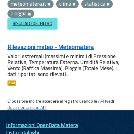
meteomatera.it
clima
statistica
pioggia
RISULTATO DEL FILTRO
Rilevazioni meteo - Meteomatera
Valori estremali (massimi e minimi) di Pressione
Relativa, Temperatura Esterna, Umidità Relativa,
Vento (Raffica Massima), Pioggia (Totale Mese). I
dati riportati sono rilevati...
CSV
E' possibile inoltre accedere al registro usando le
API
(vedi
Documentazione API
).
Informazioni OpenData Matera
Lista cataloghi