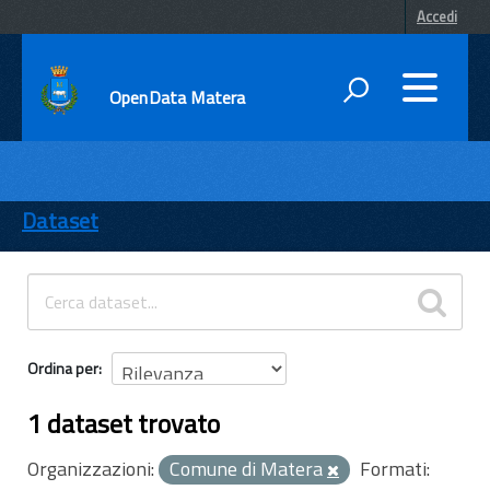
Accedi
OpenData Matera
DATI
ENTI
Dataset
TEMI
INFORMAZIONI
Ordina per
1 dataset trovato
Organizzazioni:
Comune di Matera
Formati: