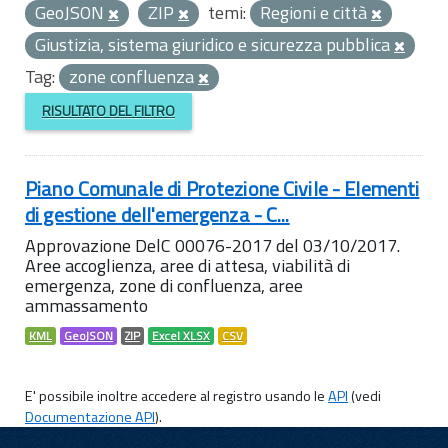
GeoJSON
ZIP
temi:
Regioni e città
Giustizia, sistema giuridico e sicurezza pubblica
Tag:
zone confluenza
RISULTATO DEL FILTRO
Piano Comunale di Protezione Civile - Elementi
di gestione dell'emergenza - C...
Approvazione DelC 00076-2017 del 03/10/2017.
Aree accoglienza, aree di attesa, viabilità di
emergenza, zone di confluenza, aree
ammassamento
KML
GeoJSON
ZIP
Excel XLSX
CSV
E' possibile inoltre accedere al registro usando le
API
(vedi
Documentazione API
).