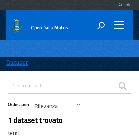
Accedi
OpenData Matera
DATI
ENTI
Dataset
TEMI
INFORMAZIONI
Ordina per
1 dataset trovato
temi: