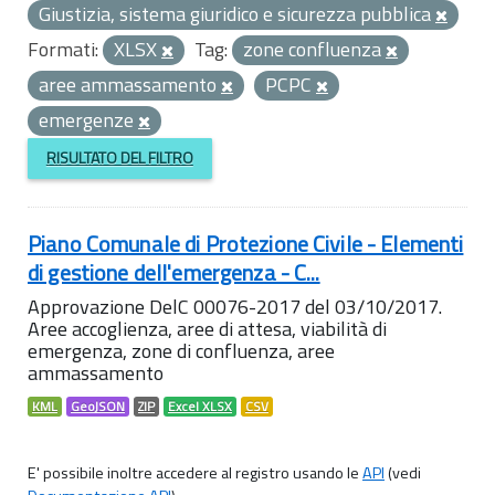
Giustizia, sistema giuridico e sicurezza pubblica
Formati:
XLSX
Tag:
zone confluenza
aree ammassamento
PCPC
emergenze
RISULTATO DEL FILTRO
Piano Comunale di Protezione Civile - Elementi
di gestione dell'emergenza - C...
Approvazione DelC 00076-2017 del 03/10/2017.
Aree accoglienza, aree di attesa, viabilità di
emergenza, zone di confluenza, aree
ammassamento
KML
GeoJSON
ZIP
Excel XLSX
CSV
E' possibile inoltre accedere al registro usando le
API
(vedi