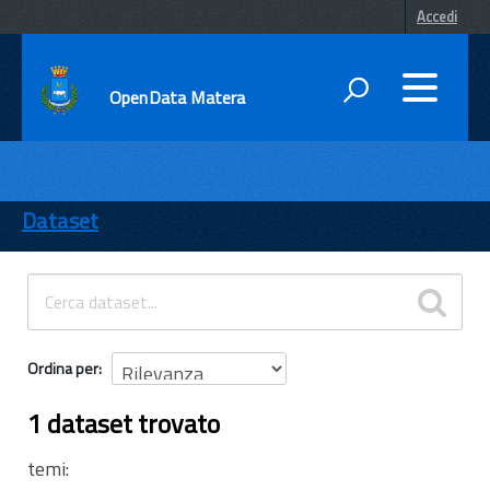
Accedi
OpenData Matera
DATI
ENTI
Dataset
TEMI
INFORMAZIONI
Ordina per
1 dataset trovato
temi: