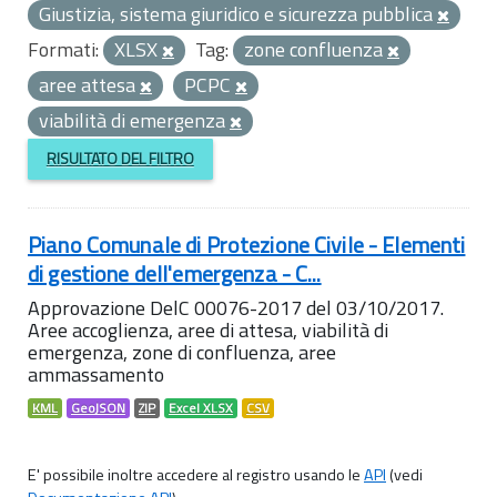
Giustizia, sistema giuridico e sicurezza pubblica
Formati:
XLSX
Tag:
zone confluenza
aree attesa
PCPC
viabilità di emergenza
RISULTATO DEL FILTRO
Piano Comunale di Protezione Civile - Elementi
di gestione dell'emergenza - C...
Approvazione DelC 00076-2017 del 03/10/2017.
Aree accoglienza, aree di attesa, viabilità di
emergenza, zone di confluenza, aree
ammassamento
KML
GeoJSON
ZIP
Excel XLSX
CSV
E' possibile inoltre accedere al registro usando le
API
(vedi