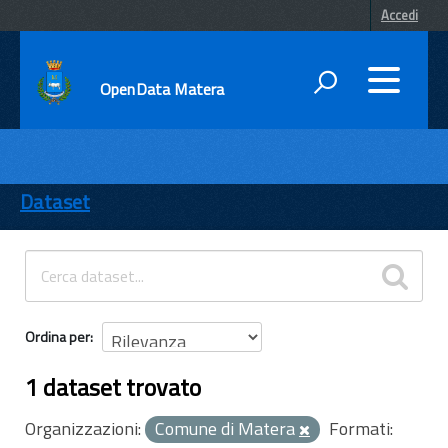
Accedi
OpenData Matera
DATI
ENTI
Dataset
TEMI
INFORMAZIONI
Ordina per
1 dataset trovato
Organizzazioni:
Comune di Matera
Formati: