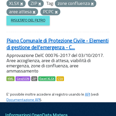
XLSX
ZIP
Tag:
zone confluenza
aree attesa
PCPC
RISULTATO DEL FILTRO
Piano Comunale di Protezione Civile - Elementi
di gestione dell'emergenza - C...
Approvazione DelC 00076-2017 del 03/10/2017.
Aree accoglienza, aree di attesa, viabilità di
emergenza, zone di confluenza, aree
ammassamento
KML
GeoJSON
ZIP
Excel XLSX
CSV
E' possibile inoltre accedere al registro usando le
API
(vedi
Documentazione API
).
Informazioni OpenData Matera