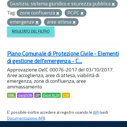
Giustizia, sistema giuridico e sicurezza pubblica
Tag:
zone confluenza
PCPC
emergenze
aree attesa
RISULTATO DEL FILTRO
Piano Comunale di Protezione Civile - Elementi
di gestione dell'emergenza - C...
Approvazione DelC 00076-2017 del 03/10/2017.
Aree accoglienza, aree di attesa, viabilità di
emergenza, zone di confluenza, aree
ammassamento
KML
GeoJSON
ZIP
Excel XLSX
CSV
E' possibile inoltre accedere al registro usando le
API
(vedi
Documentazione API
).