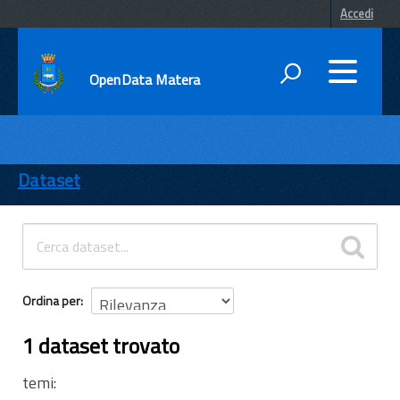
Accedi
OpenData Matera
DATI
ENTI
Dataset
TEMI
INFORMAZIONI
Ordina per
1 dataset trovato
temi: