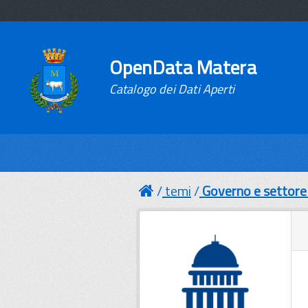
OpenData Matera
Catalogo dei Dati Aperti
temi
Governo e settore