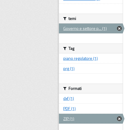
temi
Governo e settore p... (1)
Tag
piano regolatore (1)
prg (1)
Formati
dxf (1)
PDF (1)
ZIP (1)