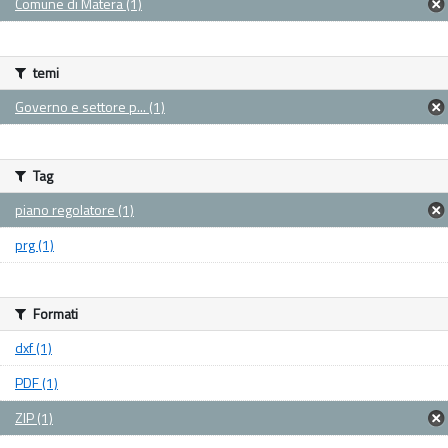
Comune di Matera (1)
temi
Governo e settore p... (1)
Tag
piano regolatore (1)
prg (1)
Formati
dxf (1)
PDF (1)
ZIP (1)