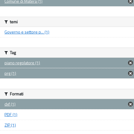
Comune di Matera (1)
temi
Governo e settore p... (1)
Tag
piano regolatore (1)
prg (1)
Formati
dxf (1)
PDF (1)
ZIP (1)