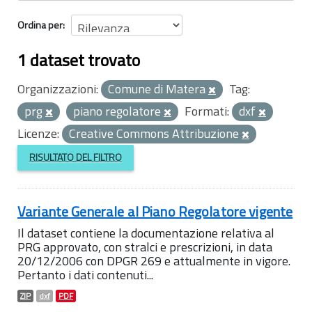
Ordina per
1 dataset trovato
Organizzazioni:
Comune di Matera
Tag:
prg
piano regolatore
Formati:
dxf
Licenze:
Creative Commons Attribuzione
RISULTATO DEL FILTRO
Variante Generale al Piano Regolatore vigente
Il dataset contiene la documentazione relativa al
PRG approvato, con stralci e prescrizioni, in data
20/12/2006 con DPGR 269 e attualmente in vigore.
Pertanto i dati contenuti...
ZIP
dxf
PDF