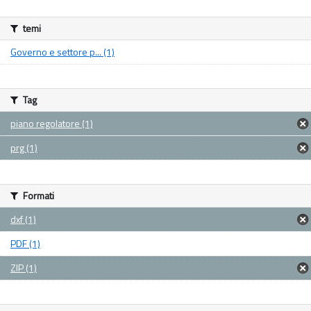
temi
Governo e settore p... (1)
Tag
piano regolatore (1)
prg (1)
Formati
dxf (1)
PDF (1)
ZIP (1)