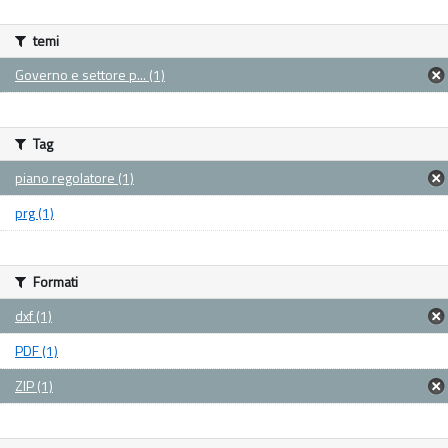
temi
Governo e settore p... (1)
Tag
piano regolatore (1)
prg (1)
Formati
dxf (1)
PDF (1)
ZIP (1)