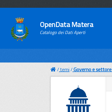
OpenData Matera
Catalogo dei Dati Aperti
temi
Governo e settore