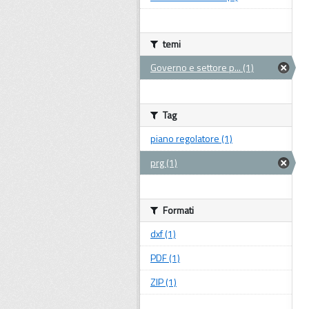
temi
Governo e settore p... (1)
Tag
piano regolatore (1)
prg (1)
Formati
dxf (1)
PDF (1)
ZIP (1)