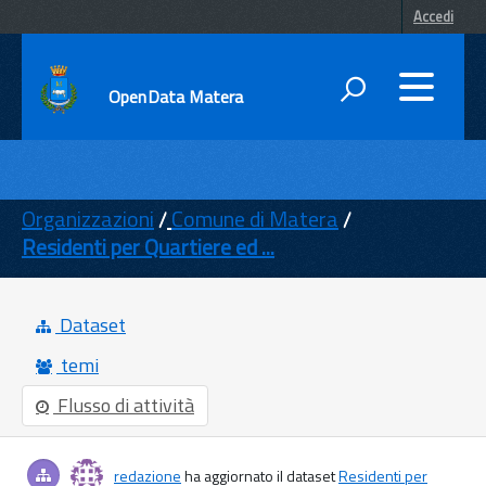
Accedi
OpenData Matera
DATI
ENTI
Organizzazioni
Comune di Matera
Residenti per Quartiere ed ...
TEMI
INFORMAZIONI
Dataset
temi
Flusso di attività
redazione
ha aggiornato il dataset
Residenti per