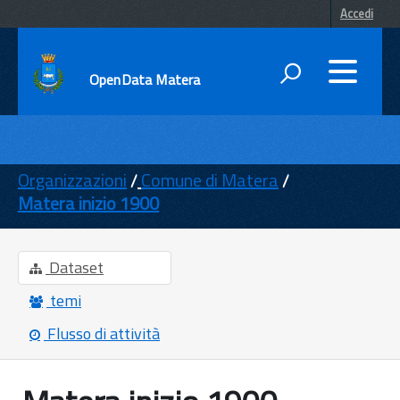
Accedi
OpenData Matera
DATI
ENTI
Organizzazioni
Comune di Matera
Matera inizio 1900
TEMI
INFORMAZIONI
Dataset
temi
Flusso di attività