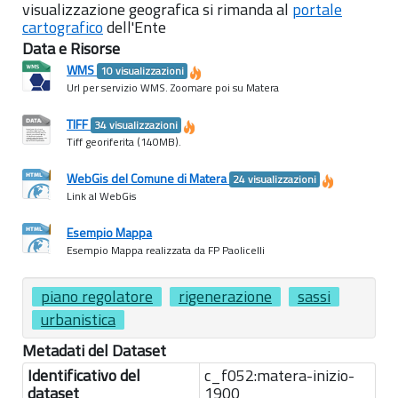
visualizzazione geografica si rimanda al
portale
cartografico
dell'Ente
Data e Risorse
WMS
10 visualizzazioni
Url per servizio WMS. Zoomare poi su Matera
TIFF
34 visualizzazioni
Tiff georiferita (140MB).
WebGis del Comune di Matera
24 visualizzazioni
Link al WebGis
Esempio Mappa
Esempio Mappa realizzata da FP Paolicelli
piano regolatore
rigenerazione
sassi
urbanistica
Metadati del Dataset
Identificativo del
c_f052:matera-inizio-
dataset
1900