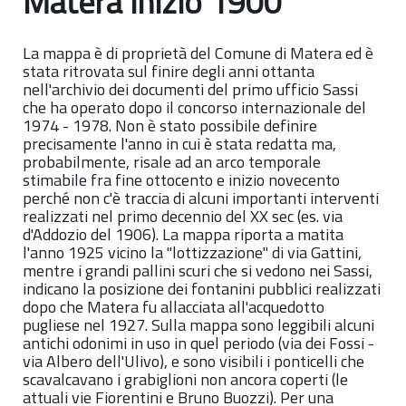
Matera inizio 1900
La mappa è di proprietà del Comune di Matera ed è
stata ritrovata sul finire degli anni ottanta
nell'archivio dei documenti del primo ufficio Sassi
che ha operato dopo il concorso internazionale del
1974 - 1978. Non è stato possibile definire
precisamente l'anno in cui è stata redatta ma,
probabilmente, risale ad an arco temporale
stimabile fra fine ottocento e inizio novecento
perché non c'è traccia di alcuni importanti interventi
realizzati nel primo decennio del XX sec (es. via
d'Addozio del 1906). La mappa riporta a matita
l'anno 1925 vicino la "lottizzazione" di via Gattini,
mentre i grandi pallini scuri che si vedono nei Sassi,
indicano la posizione dei fontanini pubblici realizzati
dopo che Matera fu allacciata all'acquedotto
pugliese nel 1927. Sulla mappa sono leggibili alcuni
antichi odonimi in uso in quel periodo (via dei Fossi -
via Albero dell'Ulivo), e sono visibili i ponticelli che
scavalcavano i grabiglioni non ancora coperti (le
attuali vie Fiorentini e Bruno Buozzi). Per una