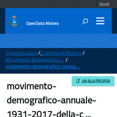
Accedi
OpenData Matera
DATI
ENTI
Organizzazioni
Comune di Matera
Movimento Demografico ...
TEMI
movimento-demografico-annua ...
INFORMAZIONI
VAI ALLA RISORSA
movimento-
demografico-annuale-
1931-2017-della-c ...