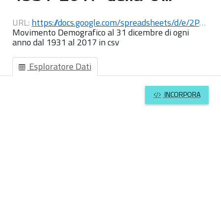
URL:
https://docs.google.com/spreadsheets/d/e/2PACX-1vTGV3fwLOYVAPV6EKYu-PqrdXHPw91j26y9S9nb-kV5-4Ru3QF8pcHRHyZiTlK_UUuJzOombGXC0P68/pub?output=csv
Movimento Demografico al 31 dicembre di ogni
anno dal 1931 al 2017 in csv
Esploratore Dati
INCORPORA