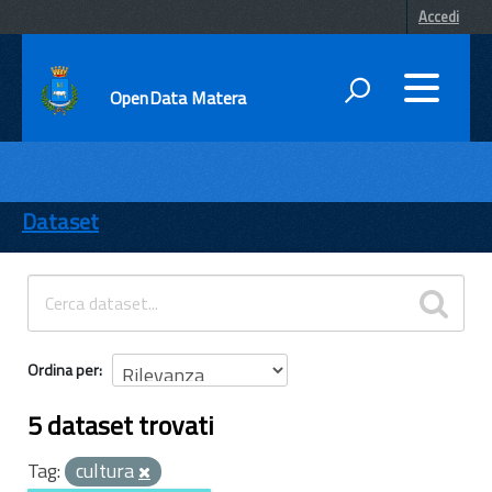
Accedi
OpenData Matera
DATI
ENTI
Dataset
TEMI
INFORMAZIONI
Ordina per
5 dataset trovati
Tag:
cultura