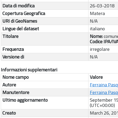
Data di modifica
26-03-2018
Copertura Geografica
Matera
URI di GeoNames
N/A
Lingue del dataset
italiano
Titolare
Nome:
comune
Codice IPA/IV
Frequenza
irregolare
Versione di
N/A
Informazioni supplementari
Nome campo
Valore
Autore
Ferraina Pasq
Manutentore
Ferraina Pasq
Ultimo aggiornamento
September 15
(UTC+00:00)
Creato
March 26, 20