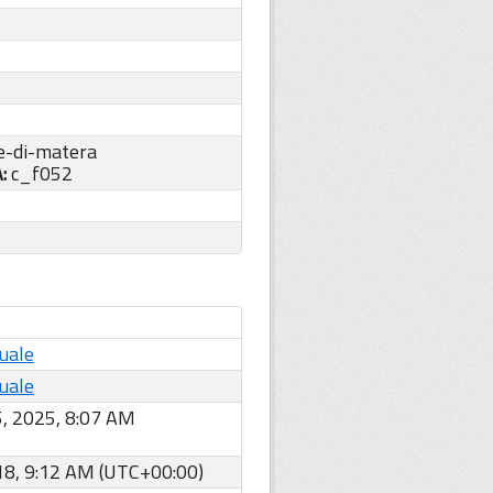
-di-matera
A:
c_f052
uale
uale
, 2025, 8:07 AM
18, 9:12 AM (UTC+00:00)