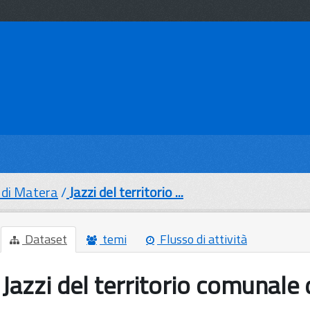
di Matera
Jazzi del territorio ...
Dataset
temi
Flusso di attività
Jazzi del territorio comunale