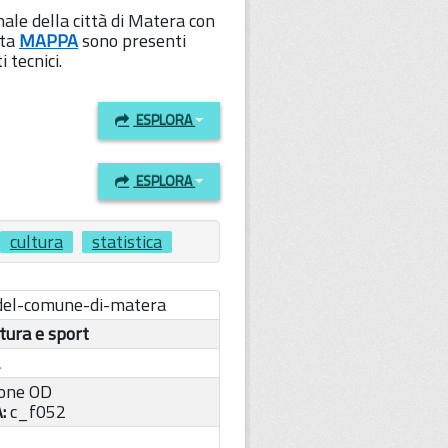
nale della città di Matera con
sta
MAPPA
sono presenti
 tecnici.
ESPLORA
ESPLORA
cultura
statistica
-del-comune-di-matera
ltura e sport
one OD
A:
c_f052