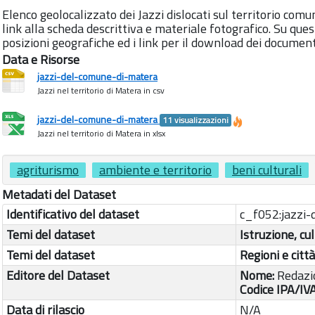
Elenco geolocalizzato dei Jazzi dislocati sul territorio comu
link alla scheda descrittiva e materiale fotografico. Su que
posizioni geografiche ed i link per il download dei documenti
Data e Risorse
jazzi-del-comune-di-matera
Jazzi nel territorio di Matera in csv
jazzi-del-comune-di-matera
11 visualizzazioni
Jazzi nel territorio di Matera in xlsx
agriturismo
ambiente e territorio
beni culturali
Metadati del Dataset
Identificativo del dataset
c_f052:jazzi
Temi del dataset
Istruzione, cu
Temi del dataset
Regioni e città
Editore del Dataset
Nome:
Redazi
Codice IPA/IV
Data di rilascio
N/A