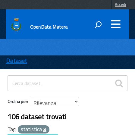
Accedi
OpenData Matera
DATI
ENTI
Dataset
TEMI
INFORMAZIONI
Ordina per
106 dataset trovati
Tag:
statistica