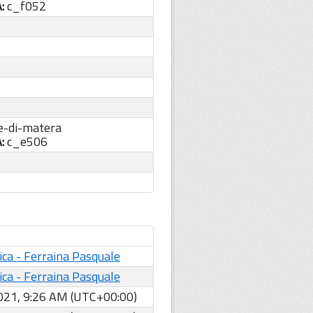
A:
c_f052
-di-matera
A:
c_e506
tica - Ferraina Pasquale
tica - Ferraina Pasquale
021, 9:26 AM (UTC+00:00)