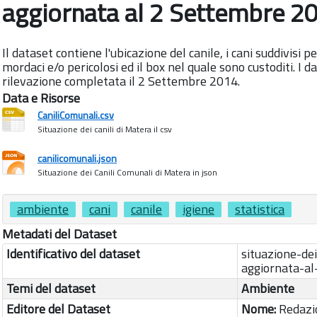
aggiornata al 2 Settembre 2
Il dataset contiene l'ubicazione del canile, i cani suddivisi p
mordaci e/o pericolosi ed il box nel quale sono custoditi. I dat
rilevazione completata il 2 Settembre 2014.
Data e Risorse
CaniliComunali.csv
Situazione dei canili di Matera il csv
canilicomunali.json
Situazione dei Canili Comunali di Matera in json
ambiente
cani
canile
igiene
statistica
Metadati del Dataset
Identificativo del dataset
situazione-de
aggiornata-a
Temi del dataset
Ambiente
Editore del Dataset
Nome:
Redazi