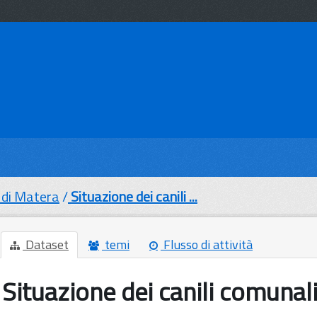
di Matera
Situazione dei canili ...
Dataset
temi
Flusso di attività
Situazione dei canili comunal