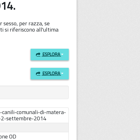
014.
er sesso, per razza, se
i si riferiscono all'ultima
ESPLORA
ESPLORA
i-canili-comunali-di-matera-
l-2-settembre-2014
one OD