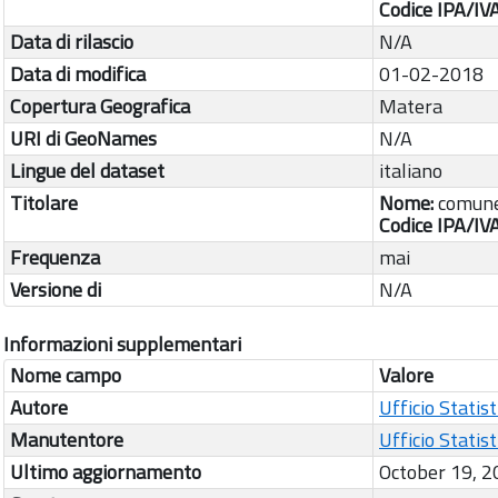
Codice IPA/IV
Data di rilascio
N/A
Data di modifica
01-02-2018
Copertura Geografica
Matera
URI di GeoNames
N/A
Lingue del dataset
italiano
Titolare
Nome:
comune
Codice IPA/IV
Frequenza
mai
Versione di
N/A
Informazioni supplementari
Nome campo
Valore
Autore
Ufficio Statis
Manutentore
Ufficio Statis
Ultimo aggiornamento
October 19, 2