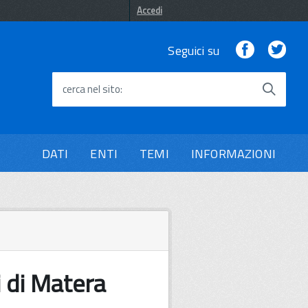
Accedi
Facebook
Twi
Seguici su
cerca nel sito
DATI
ENTI
TEMI
INFORMAZIONI
i di Matera